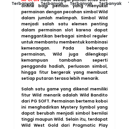
online bagi pemain yang menyukai
permainan dengan pecahan simbol Wild
dalam jumlah melimpah. Simbol Wild
menjadi salah satu elemen penting
dalam permainan slot karena dapat
menggantikan berbagai simbol reguler
untuk membantu membentuk kombinasi
kemenangan. Pada beberapa
permainan, Wild juga dilengkapi
kemampuan tambahan seperti
pengganda hadiah, perluasan simbol,
hingga fitur bergerak yang membuat
setiap putaran terasa lebih menarik.
Salah satu game yang dikenal memiliki
fitur Wild menarik adalah Wild Bandito
dari PG SOFT. Permainan bertema koboi
ini menghadirkan Mystery Symbol yang
dapat berubah menjadi simbol bernilai
tinggi maupun Wild. Selain itu, terdapat
Wild West Gold dari Pragmatic Play