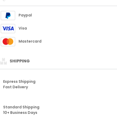
Paypal
Visa
Mastercard
SHIPPING
Express Shipping
Fast Delivery
Standard Shipping
10+ Business Days