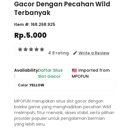
Gacor Dengan Pecahan Wild
Terbanyak
Item #:
168.268.925
Rp.5.000
4.9 rating
Write a Review
Availability
Daftar Situs
Imported from
:
Slot Gacor
MPOFUN
Color :
YELLOW
MPOFUN merupakan situs slot gacor dengan
koleksi game yang menghadirkan pecahan Wild
melimpah, fitur menarik, akses stabil, serta pilihan
provider populer untuk pengalaman bermain
yang lebih seru.