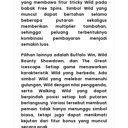
yang membawa fitur Sticky Wild pada
babak Free Spins. Simbol Wild yang
muncul dapat bertahan selama
beberapa putaran sekaligus
memberikan multiplier tambahan,
sehingga peluang terbentuknya
kombinasi pembayaran menjadi
semakin luas.
Pilihan lainnya adalah Buffalo Win, Wild
Bounty Showdown, dan The Great
Icescape. Setiap game menawarkan
karakteristik Wild yang berbeda. Ada
simbol Wild yang melebar memenuhi
gulungan, Wild dengan nilai pengganda,
serta Walking Wild yang dapat
berpindah posisi setiap kali putaran
berlangsung. Variasi tersebut membuat
pemain tidak hanya menunggu simbol
biasa, tetapi juga dapat menikmati
kejutan dari fitur bonus yang muncul
secara acak.