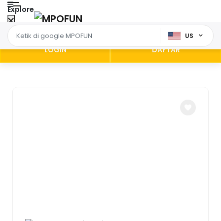
Explore
US
LOGIN
DAFTAR