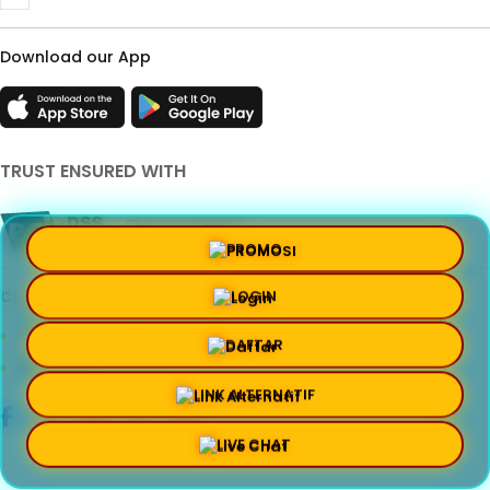
Download our App
TRUST ENSURED WITH
PROMO
LOGIN
Copyright © 2026 MPOFUN | SEO 1R0N M4N
Terms & Conditions
Privacy Policy
About Us
DAFTAR
Contact Us
LINK ALTERNATIF
LIVE CHAT