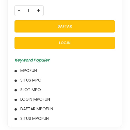
-
+
DAFTAR
LOGIN
Keyword Populer
MPOFUN
SITUS MPO
SLOT MPO
LOGIN MPOFUN
DAFTAR MPOFUN
SITUS MPOFUN
LINK MPOFUN