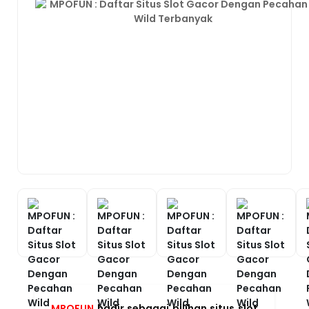
MPOFUN
hadir sebagai pilihan situs slot