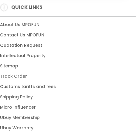
QUICK LINKS
ALTERNATIF MPOFUN
About Us MPOFUN
Contact Us MPOFUN
Quotation Request
Intellectual Property
Sitemap
Track Order
Customs tariffs and fees
Shipping Policy
Micro Influencer
Ubuy Membership
Ubuy Warranty