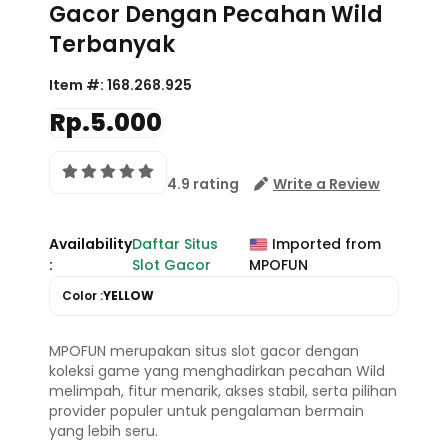
Gacor Dengan Pecahan Wild
Terbanyak
Item #:
168.268.925
Rp.5.000
4.9 rating
Write a Review
Availability
Daftar Situs
Imported from
:
Slot Gacor
MPOFUN
Color :
YELLOW
MPOFUN merupakan situs slot gacor dengan
koleksi game yang menghadirkan pecahan Wild
melimpah, fitur menarik, akses stabil, serta pilihan
provider populer untuk pengalaman bermain
yang lebih seru.