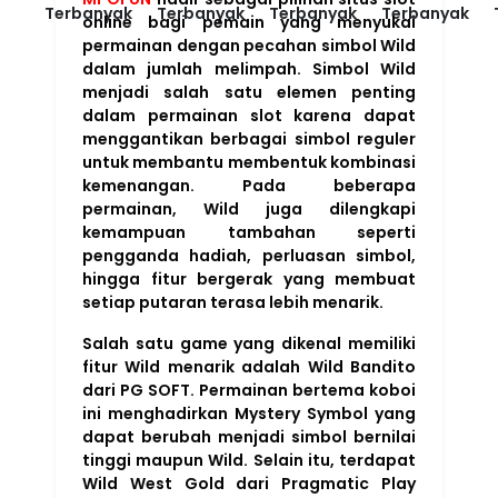
online bagi pemain yang menyukai
permainan dengan pecahan simbol Wild
dalam jumlah melimpah. Simbol Wild
menjadi salah satu elemen penting
dalam permainan slot karena dapat
menggantikan berbagai simbol reguler
untuk membantu membentuk kombinasi
kemenangan. Pada beberapa
permainan, Wild juga dilengkapi
kemampuan tambahan seperti
pengganda hadiah, perluasan simbol,
hingga fitur bergerak yang membuat
setiap putaran terasa lebih menarik.
Salah satu game yang dikenal memiliki
fitur Wild menarik adalah Wild Bandito
dari PG SOFT. Permainan bertema koboi
ini menghadirkan Mystery Symbol yang
dapat berubah menjadi simbol bernilai
tinggi maupun Wild. Selain itu, terdapat
Wild West Gold dari Pragmatic Play