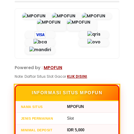
Powered by :
MPOFUN
Note: Daftar Situs Slot Gacor
KLIK DISINI
.
INFORMASI SITUS MPOFUN
MPOFUN
NAMA SITUS
Slot
JENIS PERMAINAN
IDR 5,000
MINIMAL DEPOSIT