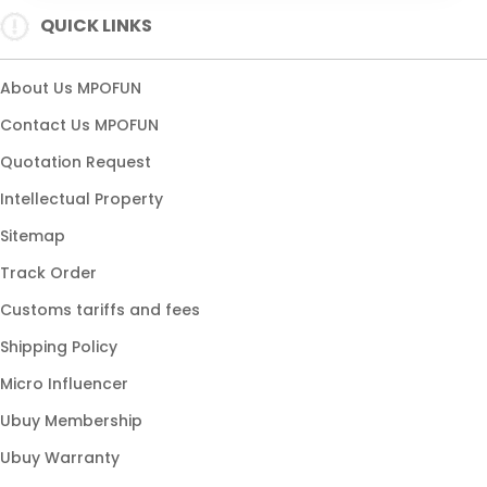
QUICK LINKS
ALTERNATIF MPOFUN
About Us MPOFUN
Contact Us MPOFUN
Quotation Request
Intellectual Property
Sitemap
Track Order
Customs tariffs and fees
Shipping Policy
Micro Influencer
Ubuy Membership
Ubuy Warranty