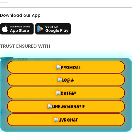
Download our App
TRUST ENSURED WITH
PROMO
LOGIN
Copyright © 2026 MPOFUN | SEO 1R0N M4N
Terms & Conditions
Privacy Policy
About Us
DAFTAR
Contact Us
LINK ALTERNATIF
LIVE CHAT