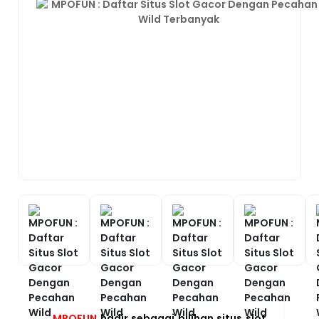
MPOFUN
hadir sebagai pilihan situs slot