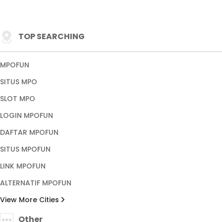
TOP SEARCHING
MPOFUN
SITUS MPO
SLOT MPO
LOGIN MPOFUN
DAFTAR MPOFUN
SITUS MPOFUN
LINK MPOFUN
ALTERNATIF MPOFUN
View More Cities
Other