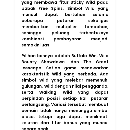
yang membawa fitur Sticky Wild pada
babak Free Spins. Simbol Wild yang
muncul dapat bertahan selama
beberapa putaran sekaligus
memberikan multiplier tambahan,
sehingga peluang terbentuknya
kombinasi pembayaran menjadi
semakin luas.
Pilihan lainnya adalah Buffalo Win, Wild
Bounty Showdown, dan The Great
Icescape. Setiap game menawarkan
karakteristik Wild yang berbeda. Ada
simbol Wild yang melebar memenuhi
gulungan, Wild dengan nilai pengganda,
serta Walking Wild yang dapat
berpindah posisi setiap kali putaran
berlangsung. Variasi tersebut membuat
pemain tidak hanya menunggu simbol
biasa, tetapi juga dapat menikmati
kejutan dari fitur bonus yang muncul
secara acak.