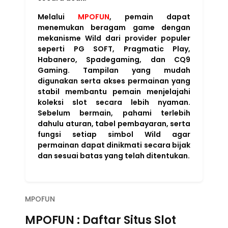
Melalui
MPOFUN
, pemain dapat
menemukan beragam game dengan
mekanisme Wild dari provider populer
seperti PG SOFT, Pragmatic Play,
Habanero, Spadegaming, dan CQ9
Gaming. Tampilan yang mudah
digunakan serta akses permainan yang
stabil membantu pemain menjelajahi
koleksi slot secara lebih nyaman.
Sebelum bermain, pahami terlebih
dahulu aturan, tabel pembayaran, serta
fungsi setiap simbol Wild agar
permainan dapat dinikmati secara bijak
dan sesuai batas yang telah ditentukan.
MPOFUN
MPOFUN : Daftar Situs Slot