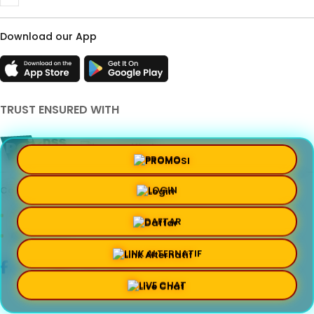
Download our App
TRUST ENSURED WITH
PROMO
LOGIN
Copyright © 2026 MPOFUN | SEO 1R0N M4N
Terms & Conditions
Privacy Policy
About Us
DAFTAR
Contact Us
LINK ALTERNATIF
LIVE CHAT