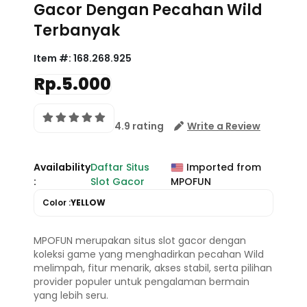
Gacor Dengan Pecahan Wild
Terbanyak
Item #:
168.268.925
Rp.5.000
4.9 rating
Write a Review
Availability
Daftar Situs
Imported from
:
Slot Gacor
MPOFUN
Color :
YELLOW
MPOFUN merupakan situs slot gacor dengan
koleksi game yang menghadirkan pecahan Wild
melimpah, fitur menarik, akses stabil, serta pilihan
provider populer untuk pengalaman bermain
yang lebih seru.