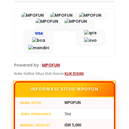
Powered by :
MPOFUN
Note: Daftar Situs Slot Gacor
KLIK DISINI
.
INFORMASI SITUS MPOFUN
MPOFUN
NAMA SITUS
Slot
JENIS PERMAINAN
IDR 5,000
MINIMAL DEPOSIT