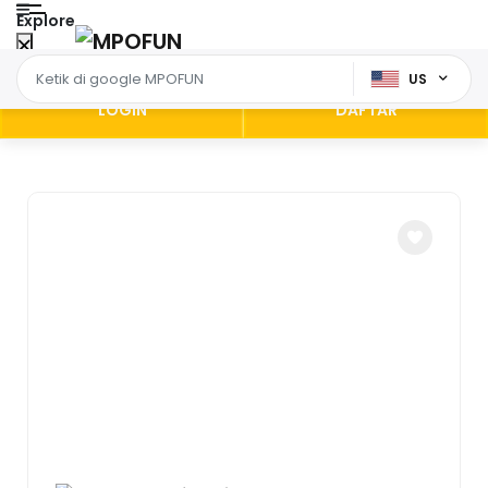
Explore
US
LOGIN
DAFTAR