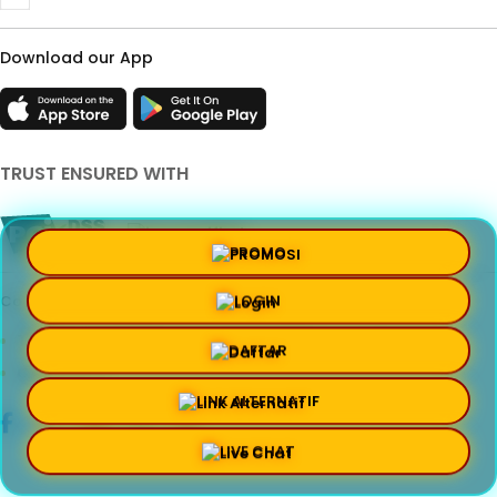
Download our App
TRUST ENSURED WITH
PROMO
LOGIN
Copyright © 2026 MPOFUN | SEO 1R0N M4N
Terms & Conditions
Privacy Policy
About Us
DAFTAR
Contact Us
LINK ALTERNATIF
LIVE CHAT