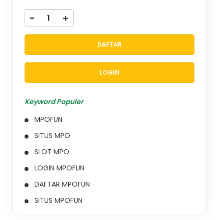
-
+
DAFTAR
LOGIN
Keyword Populer
MPOFUN
SITUS MPO
SLOT MPO
LOGIN MPOFUN
DAFTAR MPOFUN
SITUS MPOFUN
LINK MPOFUN