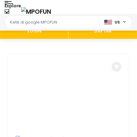
Explore
US
LOGIN
DAFTAR