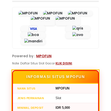
Powered by :
MPOFUN
Note: Daftar Situs Slot Gacor
KLIK DISINI
.
INFORMASI SITUS MPOFUN
MPOFUN
NAMA SITUS
Slot
JENIS PERMAINAN
IDR 5,000
MINIMAL DEPOSIT