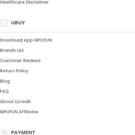
Healthcare Disclaimer
UBUY
Download App MPOFUN
Brands List
Customer Reviews
Return Policy
Blog
FAQ
About Ucredit
MPOFUN Affiliates
PAYMENT