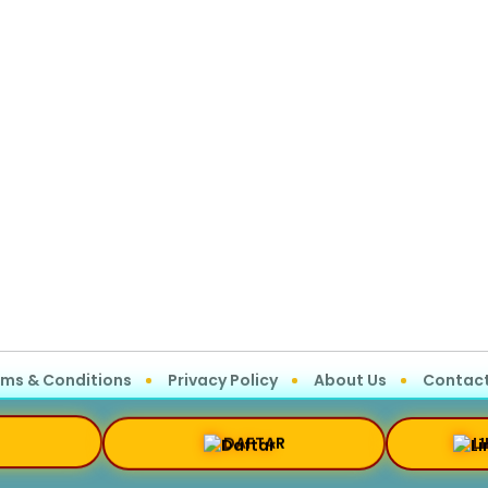
rms & Conditions
Privacy Policy
About Us
Contact
DAFTAR
L