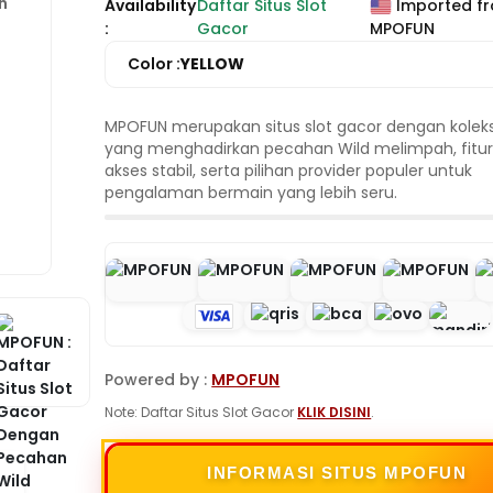
Availability
Daftar Situs Slot
Imported f
:
Gacor
MPOFUN
Color :
YELLOW
MPOFUN merupakan situs slot gacor dengan kolek
yang menghadirkan pecahan Wild melimpah, fitur
akses stabil, serta pilihan provider populer untuk
pengalaman bermain yang lebih seru.
Powered by :
MPOFUN
Note: Daftar Situs Slot Gacor
KLIK DISINI
.
INFORMASI SITUS MPOFUN