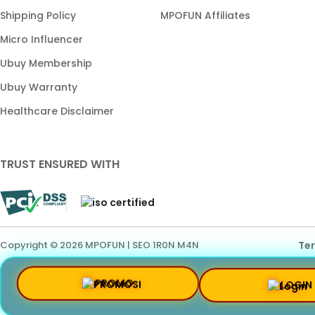
Shipping Policy
MPOFUN Affiliates
Micro Influencer
Ubuy Membership
Ubuy Warranty
Healthcare Disclaimer
TRUST ENSURED WITH
Copyright © 2026 MPOFUN | SEO 1R0N M4N
Te
PROMO
LOGIN