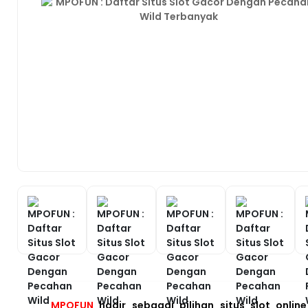
MPOFUN
hadir sebagai pilihan situs slot online