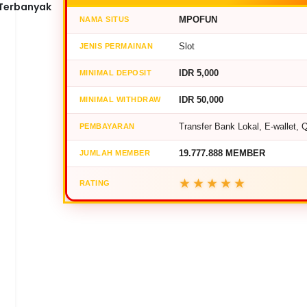
MPOFUN
NAMA SITUS
Slot
JENIS PERMAINAN
IDR 5,000
MINIMAL DEPOSIT
IDR 50,000
MINIMAL WITHDRAW
Transfer Bank Lokal, E-wallet, 
PEMBAYARAN
19.777.888 MEMBER
JUMLAH MEMBER
★★★★★
RATING