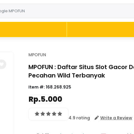
MPOFUN
MPOFUN : Daftar Situs Slot Gacor
Pecahan Wild Terbanyak
Item #:
168.268.925
Rp.5.000
4.9 rating
Write a Review