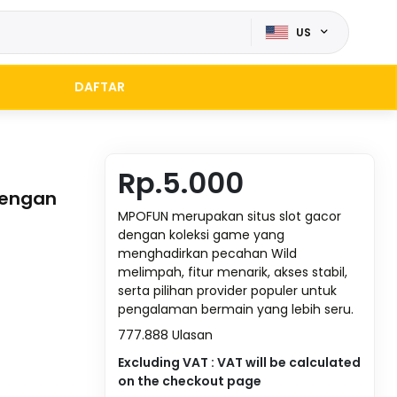
US
DAFTAR
Rp.5.000
 Dengan
MPOFUN merupakan situs slot gacor
dengan koleksi game yang
menghadirkan pecahan Wild
melimpah, fitur menarik, akses stabil,
serta pilihan provider populer untuk
pengalaman bermain yang lebih seru.
777.888 Ulasan
Excluding VAT : VAT will be calculated
on the checkout page