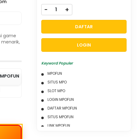
rom
-
+
DAFTAR
si game
 menarik,
LOGIN
Keyword Populer
MPOFUN
SITUS MPO
SLOT MPO
LOGIN MPOFUN
DAFTAR MPOFUN
SITUS MPOFUN
LINK MPOFUN
ALTERNATIF MPOFUN