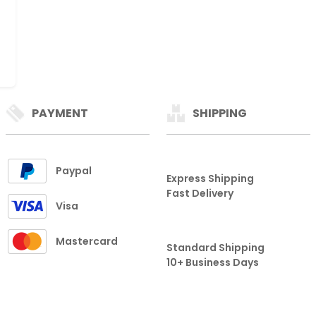
PAYMENT
SHIPPING
Paypal
Express Shipping
Fast Delivery
Visa
Mastercard
Standard Shipping
10+ Business Days