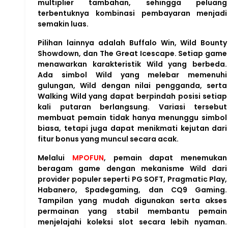
multiplier tambahan, sehingga peluang
terbentuknya kombinasi pembayaran menjadi
semakin luas.
Pilihan lainnya adalah Buffalo Win, Wild Bounty
Showdown, dan The Great Icescape. Setiap game
menawarkan karakteristik Wild yang berbeda.
Ada simbol Wild yang melebar memenuhi
gulungan, Wild dengan nilai pengganda, serta
Walking Wild yang dapat berpindah posisi setiap
kali putaran berlangsung. Variasi tersebut
membuat pemain tidak hanya menunggu simbol
biasa, tetapi juga dapat menikmati kejutan dari
fitur bonus yang muncul secara acak.
Melalui
MPOFUN
, pemain dapat menemukan
beragam game dengan mekanisme Wild dari
provider populer seperti PG SOFT, Pragmatic Play,
Habanero, Spadegaming, dan CQ9 Gaming.
Tampilan yang mudah digunakan serta akses
permainan yang stabil membantu pemain
menjelajahi koleksi slot secara lebih nyaman.