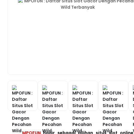
MPOFUN
hadir sebagai pilihan situs slot online