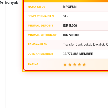
MPOFUN
NAMA SITUS
Slot
JENIS PERMAINAN
IDR 5,000
MINIMAL DEPOSIT
IDR 50,000
MINIMAL WITHDRAW
Transfer Bank Lokal, E-wallet, 
PEMBAYARAN
19.777.888 MEMBER
JUMLAH MEMBER
★★★★★
RATING